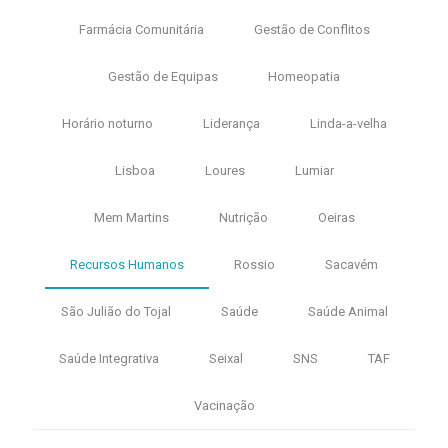
Farmácia Comunitária
Gestão de Conflitos
Gestão de Equipas
Homeopatia
Horário noturno
Liderança
Linda-a-velha
Lisboa
Loures
Lumiar
Mem Martins
Nutrição
Oeiras
Recursos Humanos
Rossio
Sacavém
São Julião do Tojal
Saúde
Saúde Animal
Saúde Integrativa
Seixal
SNS
TAF
Vacinação