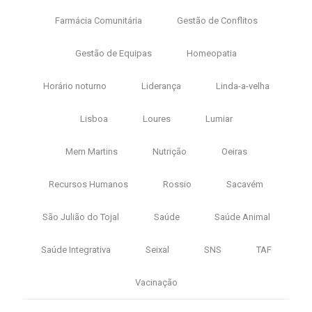
Farmácia Comunitária
Gestão de Conflitos
Gestão de Equipas
Homeopatia
Horário noturno
Liderança
Linda-a-velha
Lisboa
Loures
Lumiar
Mem Martins
Nutrição
Oeiras
Recursos Humanos
Rossio
Sacavém
São Julião do Tojal
Saúde
Saúde Animal
Saúde Integrativa
Seixal
SNS
TAF
Vacinação