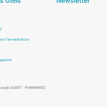
s Úteis
Newsletter
d
os Farmacêuticos
agazine