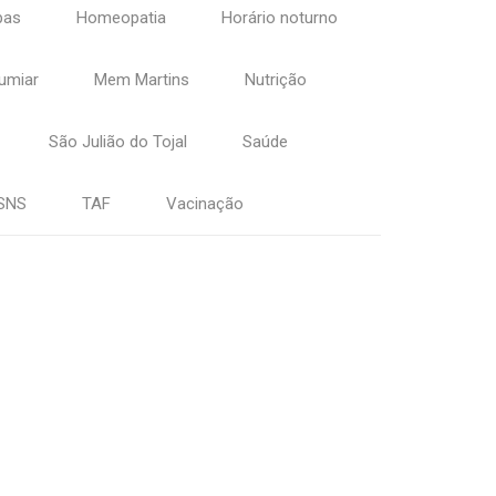
pas
Homeopatia
Horário noturno
umiar
Mem Martins
Nutrição
São Julião do Tojal
Saúde
SNS
TAF
Vacinação