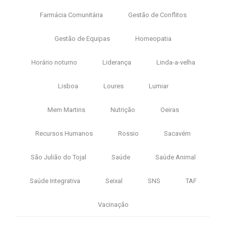
Farmácia Comunitária
Gestão de Conflitos
Gestão de Equipas
Homeopatia
Horário noturno
Liderança
Linda-a-velha
Lisboa
Loures
Lumiar
Mem Martins
Nutrição
Oeiras
Recursos Humanos
Rossio
Sacavém
São Julião do Tojal
Saúde
Saúde Animal
Saúde Integrativa
Seixal
SNS
TAF
Vacinação