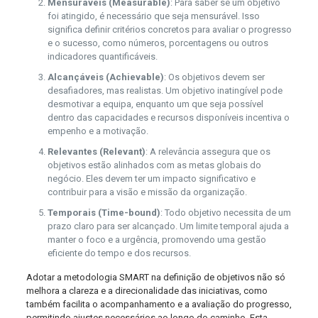
Mensuráveis (Measurable)
: Para saber se um objetivo
foi atingido, é necessário que seja mensurável. Isso
significa definir critérios concretos para avaliar o progresso
e o sucesso, como números, porcentagens ou outros
indicadores quantificáveis.
Alcançáveis (Achievable)
: Os objetivos devem ser
desafiadores, mas realistas. Um objetivo inatingível pode
desmotivar a equipa, enquanto um que seja possível
dentro das capacidades e recursos disponíveis incentiva o
empenho e a motivação.
Relevantes (Relevant)
: A relevância assegura que os
objetivos estão alinhados com as metas globais do
negócio. Eles devem ter um impacto significativo e
contribuir para a visão e missão da organização.
Temporais (Time-bound)
: Todo objetivo necessita de um
prazo claro para ser alcançado. Um limite temporal ajuda a
manter o foco e a urgência, promovendo uma gestão
eficiente do tempo e dos recursos.
Adotar a metodologia SMART na definição de objetivos não só
melhora a clareza e a direcionalidade das iniciativas, como
também facilita o acompanhamento e a avaliação do progresso,
permitindo ajustes necessários ao longo do caminho. Esta