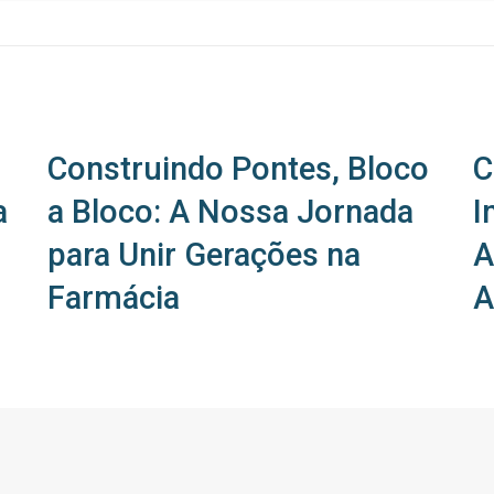
Construindo Pontes, Bloco
C
a
a Bloco: A Nossa Jornada
I
para Unir Gerações na
A
Farmácia
A