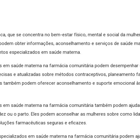
a, que se concentra no bem-estar físico, mental e social da mulher
 podem obter informações, aconselhamento e serviços de saúde mat
ntos especializados em saúde materna.
os em saúde materna na farmácia comunitária podem desempenhar 
isas e atualizadas sobre métodos contraceptivos, planeamento famil
les também podem oferecer aconselhamento e suporte emocional às 
s em saúde materna na farmácia comunitária também podem ajudar a
idez ou o parto. Eles podem aconselhar as mulheres sobre como li
oluções farmacêuticas seguras e eficazes.
specializados em saúde materna na farmácia comunitária podem aju