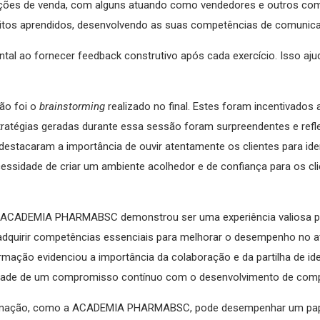
ações de venda, com alguns atuando como vendedores e outros como
itos aprendidos, desenvolvendo as suas competências de comunic
ao fornecer feedback construtivo após cada exercício. Isso ajudo
ão foi o
brainstorming
realizado no final. Estes foram incentivados 
estratégias geradas durante essa sessão foram surpreendentes e re
destacaram a importância de ouvir atentamente os clientes para ide
sidade de criar um ambiente acolhedor e de confiança para os clien
a ACADEMIA PHARMABSC demonstrou ser uma experiência valiosa p
es adquirir competências essenciais para melhorar o desempenho no a
ormação evidenciou a importância da colaboração e da partilha de i
idade de um compromisso contínuo com o desenvolvimento de compe
formação, como a ACADEMIA PHARMABSC, pode desempenhar um pape