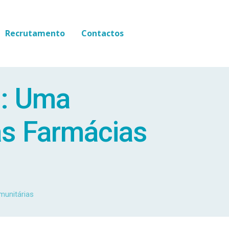
Recrutamento
Contactos
s: Uma
as Farmácias
munitárias