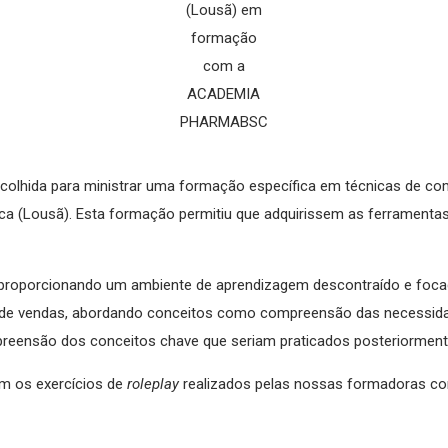
(Lousã) em
formação
com a
ACADEMIA
PHARMABSC
colhida para ministrar uma formação específica em técnicas de co
a (Lousã). Esta formação permitiu que adquirissem as ferramentas
proporcionando um ambiente de aprendizagem descontraído e focad
s de vendas, abordando conceitos como compreensão das necessidad
mpreensão dos conceitos chave que seriam praticados posteriorment
m os exercícios de
roleplay
realizados pelas nossas formadoras com