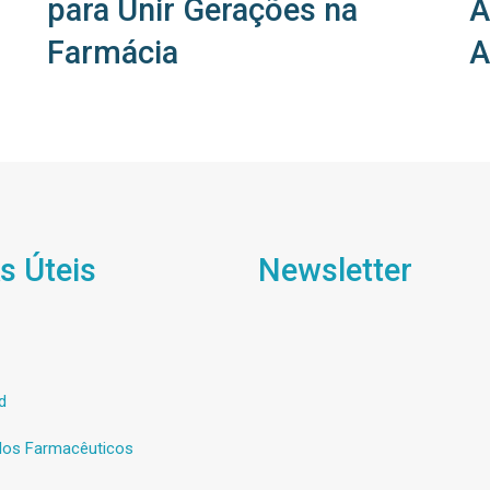
para Unir Gerações na
A
Farmácia
A
s Úteis
Newsletter
d
os Farmacêuticos