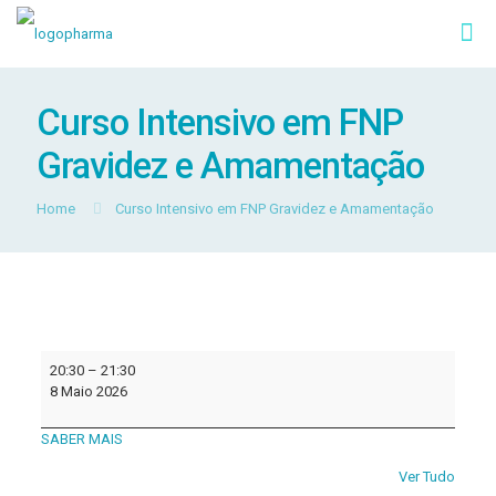
Curso Intensivo em FNP
Gravidez e Amamentação
Home
Curso Intensivo em FNP Gravidez e Amamentação
Curso
20:30
–
21:30
Intensivo
8 Maio 2026
em
FNP
SABER MAIS
Gravidez
e
Ver Tudo
Amamentação