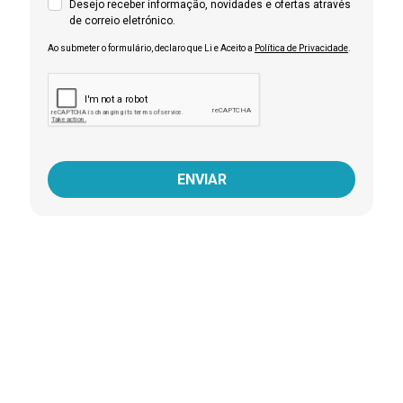
Desejo receber informação, novidades e ofertas através
de correio eletrónico.
Ao submeter o formulário, declaro que Li e Aceito a
Política de Privacidade
.
ENVIAR
Daniela Santos
CEO PHARMABSC®
+351 938 291 337